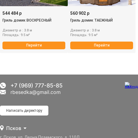
544 484 р
560 902 р
Гриль домик ВОСКРЕСНЫЙ
Гриль домик ТАЕЖНЫЙ
Диаметр ⌀ : 3.8 м
Диаметр ⌀ : 3.8 м
Площадь: 9.5 м²
Площадь: 9.5 м²
Перейти
Перейти
+7 (969) 777-85-85
rbesedka@gmail.com
Написать директору
Псков
г. Псков, ул. Леона Поземского, д. 110Д