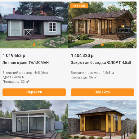
Новинка
1 019 663 р
1 404 320 р
Летняя кухня ТАЛИСМАН
Закрытая беседка ФЛОРТ 4,5х8
Внешний размер: 4×8 (без
Внешний размер: 4,5х8 м
дровника) м
Площадь: 36 м²
Площадь: 32 м²
Перейти
Перейти