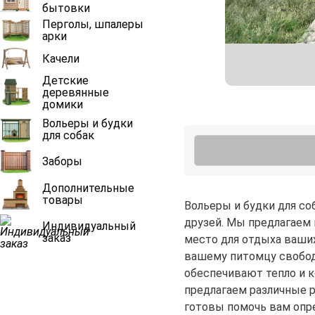
бытовки
Перголы, шпалеры
арки
Качели
Детские
деревянные
домики
Вольеры и будки
для собак
Заборы
Дополнительные
товары
Вольеры и будки для со
друзей. Мы предлагаем
Индивидуальный
заказ
место для отдыха ваших
вашему питомцу свобод
обеспечивают тепло и к
предлагаем различные 
готовы помочь вам опр