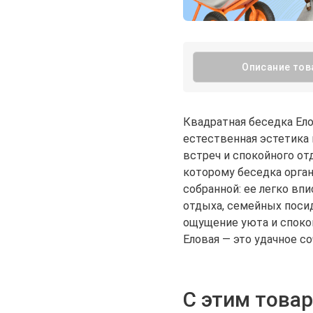
Описание тов
Квадратная беседка Ело
естественная эстетика 
встреч и спокойного от
которому беседка орган
собранной: ее легко вп
отдыха, семейных поси
ощущение уюта и споко
Еловая — это удачное с
С этим това