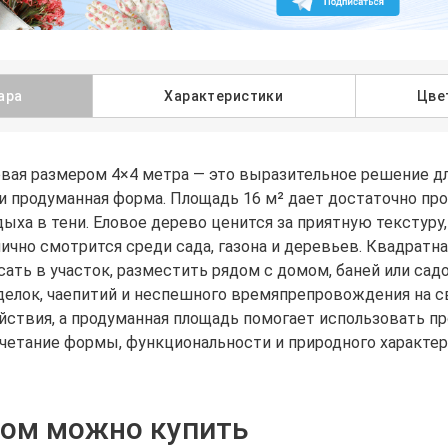
ара
Характеристики
Цве
вая размером 4×4 метра — это выразительное решение для
и продуманная форма. Площадь 16 м² дает достаточно про
дыха в тени. Еловое дерево ценится за приятную текстуру
ично смотрится среди сада, газона и деревьев. Квадратн
исать в участок, разместить рядом с домом, баней или са
делок, чаепитий и неспешного времяпрепровождения на с
йствия, а продуманная площадь помогает использовать п
очетание формы, функциональности и природного характе
ром можно купить