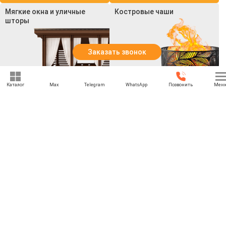
Мягкие окна и уличные
Костровые чаши
шторы
Заказать звонок
Каталог
Max
Telegram
WhatsApp
Позвонить
Мен
Смотреть все товары
Смотреть все товары
+7 (969) 777-85-85
rbesedka@gmail.com
Написать директору