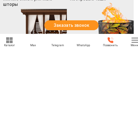
шторы
Заказать звонок
Каталог
Max
Telegram
WhatsApp
Позвонить
Мен
Смотреть все товары
Смотреть все товары
+7 (969) 777-85-85
rbesedka@gmail.com
Написать директору
Псков