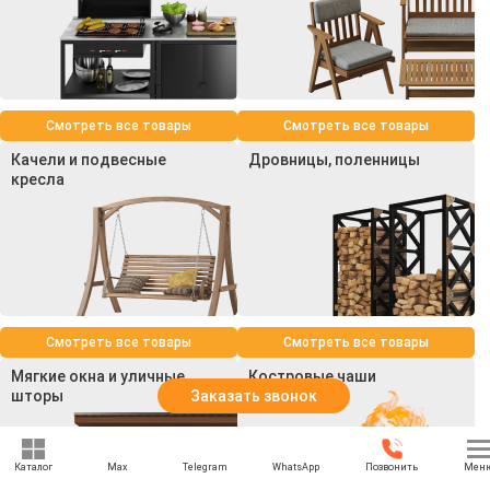
Смотреть все товары
Смотреть все товары
Качели и подвесные
Дровницы, поленницы
кресла
Смотреть все товары
Смотреть все товары
Мягкие окна и уличные
Костровые чаши
шторы
Заказать звонок
Каталог
Max
Telegram
WhatsApp
Позвонить
Мен