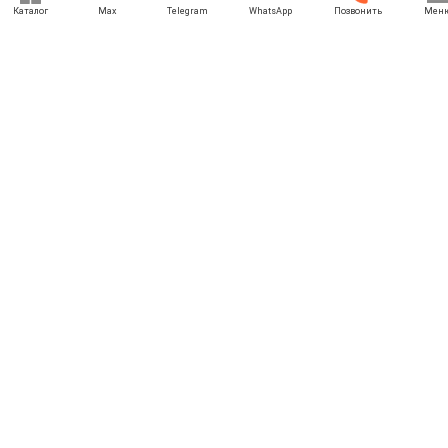
Каталог
Max
Telegram
WhatsApp
Позвонить
Мен
+7 (969) 777-85-85
rbesedka@gmail.com
Написать директору
Псков
г. Псков, ул. Леона Поземского, д. 110Д
Отдел продаж: 09:00 — 21:00
Служба доставки: 09:00 — 21:00
Задать вопрос